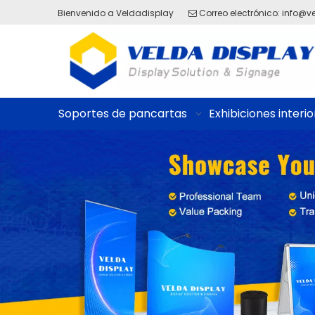
Bienvenido a Veldadisplay
Correo electrónico:
info@v

Soportes de pancartas
Exhibiciones interio