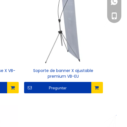
+86183
+86177
se X VB-
Soporte de banner X ajustable
premium VB-EU
Preguntar