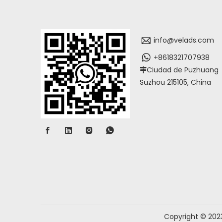
info@velads.com
+8618321707938
Ciudad de Puzhuang

Suzhou 215105, China
Copyright ©️ 202