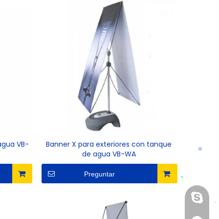
agua VB-
Banner X para exteriores con tanque
de agua VB-WA
Preguntar
live:.c