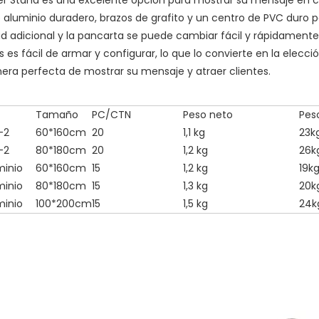
aluminio duradero, brazos de grafito y un centro de PVC duro 
ad adicional y la pancarta se puede cambiar fácil y rápidamente
 es fácil de armar y configurar, lo que lo convierte en la elecc
era perfecta de mostrar su mensaje y atraer clientes.
Tamaño
PC/CTN
Peso neto
Pes
-2
60*160cm
20
1,1 kg
23k
-2
80*180cm
20
1,2 kg
26k
minio
60*160cm
15
1,2 kg
19k
minio
80*180cm
15
1,3 kg
20k
minio
100*200cm
15
1,5 kg
24k