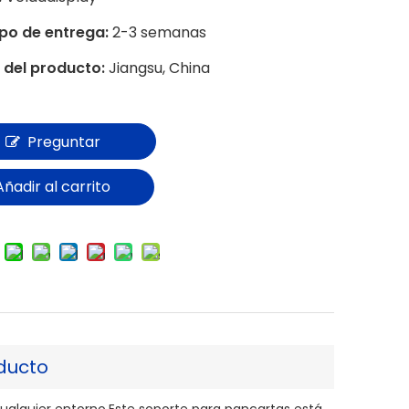
mpo de entrega:
2-3 semanas
 del producto:
Jiangsu, China
Preguntar
Añadir al carrito
ducto
ualquier entorno.Este soporte para pancartas está