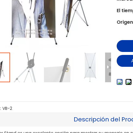
El tie
Origen
:
VB-2
Descripción del Pro
er Stand es una excelente opción para mostrar su mensaje en c