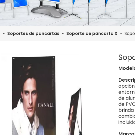
r
»
Soportes de pancartas
»
Soporte de pancarta X
»
Sopo
Sopo
Model
Descri
opción
entorn
de alum
de PVC
brinda 
cambia
incluido
Marca