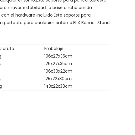
para mayor estabilidad.La base ancha brinda
 con el hardware incluido.Este soporte para
ión perfecta para cualquier entorno.El X Banner Stand
o bruto
Embalaje
g
106x27x35cm
g
126x27x35cm
g
106x30x22cm
g
125x22x30cm
g
143x22x30cm