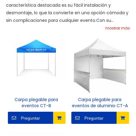
característica destacada es su fácil instalación y
desmontaje, lo que la convierte en una opción cómoda y
sin complicaciones para cualquier evento.Con su
estructura resistente y materiales de alta calidad, esta
mostrar más
tienda brinda una excelente protección contra los
elementos, asegurando que usted y sus invitados
permanezcan secos y cómodos incluso en condiciones
climáticas impredecibles.La tienda Canopy también
ofrece un amplio espacio, lo que le permite organizar
reuniones y actividades sin sentirse agobiado.Su función
de altura ajustable permite la personalización, atendiendo
a diversas necesidades y preferencias.
Carpa plegable para
Carpa plegable para
eventos CT-B
eventos de aluminio CT-A
Preguntar
Preguntar