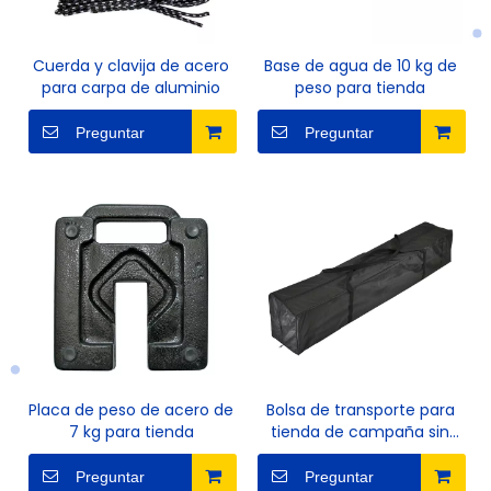
Cuerda y clavija de acero
Base de agua de 10 kg de
para carpa de aluminio
peso para tienda
Preguntar
Preguntar
Placa de peso de acero de
Bolsa de transporte para
7 kg para tienda
tienda de campaña sin
ruedas
Preguntar
Preguntar