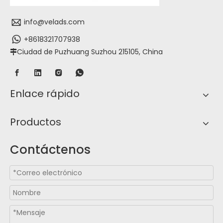
info@velads.com
+8618321707938
Ciudad de Puzhuang Suzhou 215105, China

Enlace rápido
Productos
Contáctenos