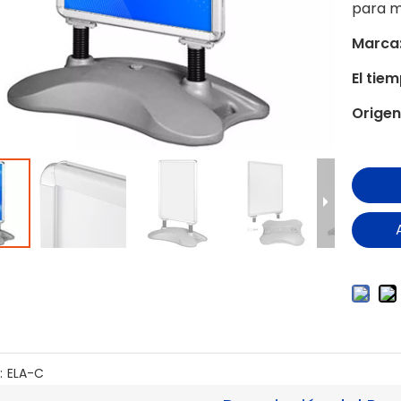
para m
Marca
El tie
Origen
:
ELA-C