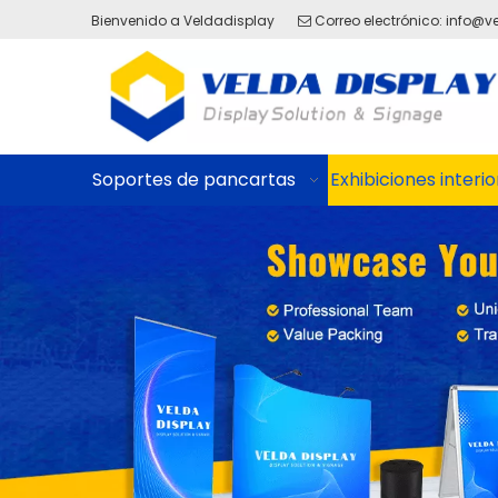
Bienvenido a Veldadisplay
Correo electrónico:
info@v

Soportes de pancartas
Exhibiciones interio