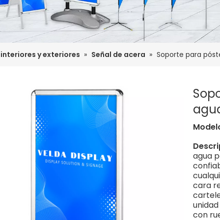
interiores y exteriores
»
Señal de acera
»
Soporte para póst
Sopo
agua
Model
Descri
agua p
confia
cualqui
cara r
cartele
unidad
con ru