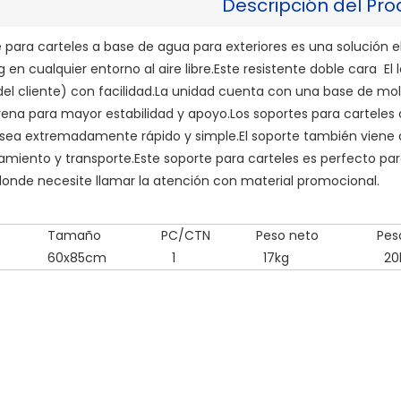
Descripción del Pro
e para carteles a base de agua para exteriores es una solución e
 en cualquier entorno al aire libre.Este resistente doble cara El
el cliente) con facilidad.La unidad cuenta con una base de m
rena para mayor estabilidad y apoyo.Los soportes para cartele
sea extremadamente rápido y simple.El soporte también viene c
iento y transporte.Este soporte para carteles es perfecto para
onde necesite llamar la atención con material promocional.
Tamaño
PC/CTN
Peso neto
Pes
60x85cm
1
17kg
20