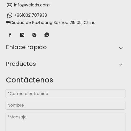
info@velads.com
+8618321707938
Ciudad de Puzhuang Suzhou 215105, China

Enlace rápido
Productos
Contáctenos