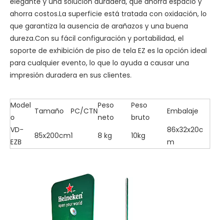
elegante y una solución duradera, que ahorra espacio y
ahorra costos.La superficie está tratada con oxidación, lo
que garantiza la ausencia de arañazos y una buena
dureza.Con su fácil configuración y portabilidad, el
soporte de exhibición de piso de tela EZ es la opción ideal
para cualquier evento, lo que lo ayuda a causar una
impresión duradera en sus clientes.
Model
Peso
Peso
Tamaño
PC/CTN
Embalaje
o
neto
bruto
VD-
86x32x20c
85x200cm
1
8 kg
10kg
EZB
m