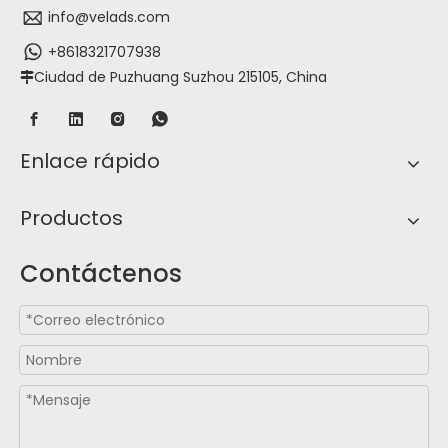
info@velads.com
+8618321707938
Ciudad de Puzhuang Suzhou 215105, China

Enlace rápido
Productos
Contáctenos