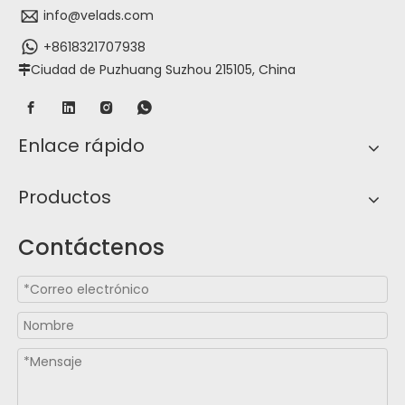
info@velads.com
+8618321707938
Ciudad de Puzhuang Suzhou 215105, China

Enlace rápido
Productos
Contáctenos