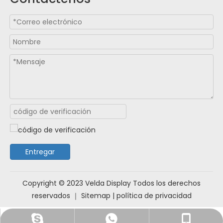
Entregar
Copyright ©️ 2023 Velda Display Todos los derechos
reservados ｜
Sitemap
|
política de privacidad
live:.cid.399336b0797fa724
+8618321707938
+8617773157523