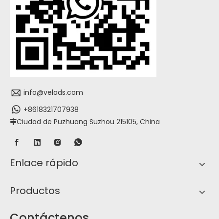
info@velads.com
+8618321707938
Ciudad de Puzhuang Suzhou 215105, China

Enlace rápido
Productos
Contáctenos