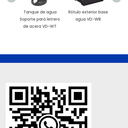
Tanque de agua
Rótulo exterior base
Marc
Soporte para letrero
agua VD-WB
Ho
de acera VD-WT