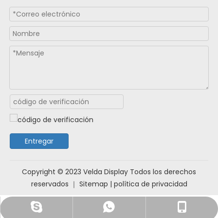
Entregar
Copyright ©️ 2023 Velda Display Todos los derechos
reservados ｜
Sitemap
|
política de privacidad
live:.cid.399336b0797fa724
+8618321707938
+8617773157523